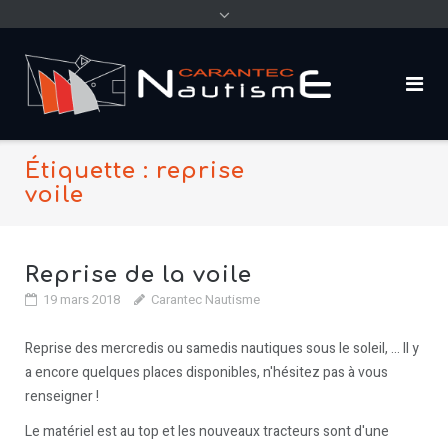
content
Étiquette : reprise
voile
Reprise de la voile
19 mars 2018
Carantec Nautisme
Reprise des mercredis ou samedis nautiques sous le soleil, ... Il y
a encore quelques places disponibles, n'hésitez pas à vous
renseigner !
Le matériel est au top et les nouveaux tracteurs sont d'une