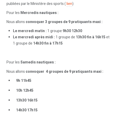
publiées par le Ministère des sports (
lien
)
Pour les
Mercredis nautiques :
Nous allons
convoquer 3 groupes de 9 pratiquants maxi :
Le mercredi matin :
1 groupe
9h30 12h30
Le mercredi après midi :
1 groupe de
13h30 fin à 16h15
et
1 groupe de
14h30 fin à 17h15
Pour les
Samedis nautiques :
Nous allons
convoquer 4 groupes de 9 pratiquants maxi :
9h 11h45
10h 12h45
13h30 16h15
14h30 17h15